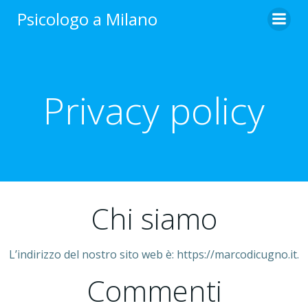
Vai
Psicologo a Milano
al
contenuto
Privacy policy
Chi siamo
L’indirizzo del nostro sito web è: https://marcodicugno.it.
Commenti