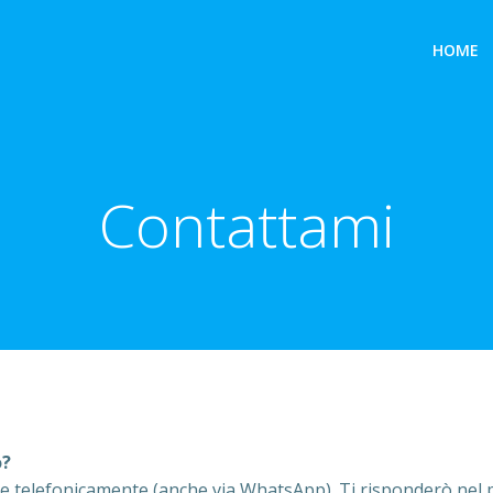
HOME
Contattami
o?
re telefonicamente (anche via WhatsApp). Ti risponderò nel