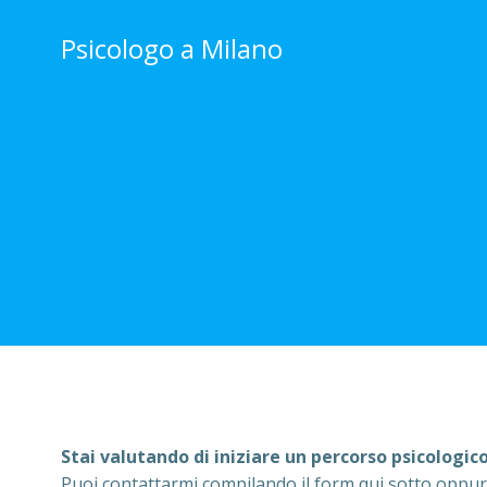
Vai
al
Psicologo a Milano
contenuto
Stai
valutando di iniziare un percorso psicologic
Puoi contattarmi compilando il form qui sotto oppu