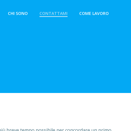
CHI SONO
CONTATTAMI
COME LAVORO
 più breve tempo possibile per concordare un primo