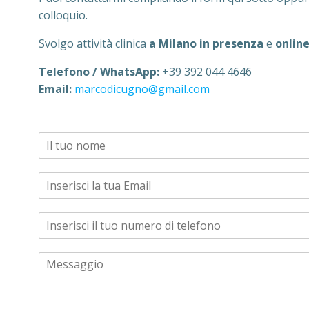
colloquio.
Svolgo attività clinica
a Milano in presenza
e
online
Telefono / WhatsApp:
+39 392 044 4646
Email:
marcodicugno@gmail.com
N
o
m
E
e
m
*
a
*
N
i
M
u
l
e
m
*
s
M
e
s
e
r
a
s
o
g
s
d