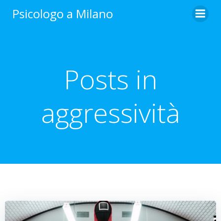
Vai
Psicologo a Milano
al
contenuto
Posts in
aggressività