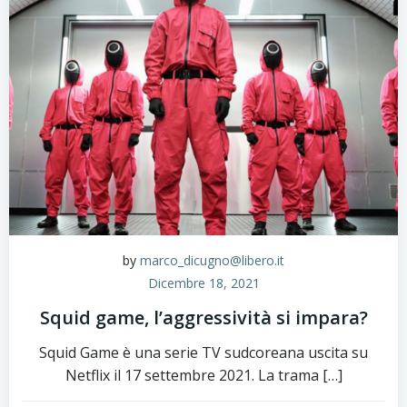
by
marco_dicugno@libero.it
Dicembre 18, 2021
Squid game, l’aggressività si impara?
Squid Game è una serie TV sudcoreana uscita su
Netflix il 17 settembre 2021. La trama […]